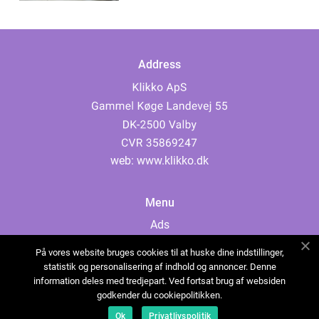
Address
web:
www.klikko.dk
Menu
Ads
About Us
På vores website bruges cookies til at huske dine indstillinger,
Cookies
statistik og personalisering af indhold og annoncer. Denne
information deles med tredjepart. Ved fortsat brug af websiden
Contact
godkender du cookiepolitikken.
Sitemap
Ok
Privatlivspolitik