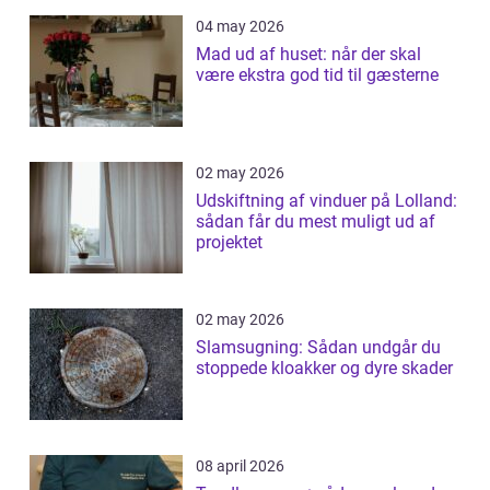
04 may 2026
Mad ud af huset: når der skal
være ekstra god tid til gæsterne
02 may 2026
Udskiftning af vinduer på Lolland:
sådan får du mest muligt ud af
projektet
02 may 2026
Slamsugning: Sådan undgår du
stoppede kloakker og dyre skader
08 april 2026