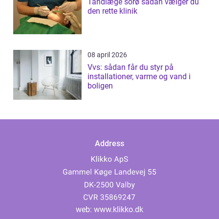
Tandlæge sorø sådan vælger du
den rette klinik
08 april 2026
Vvs: sådan får du styr på
installationer, varme og vand i
boligen
Address
web:
www.klikko.dk