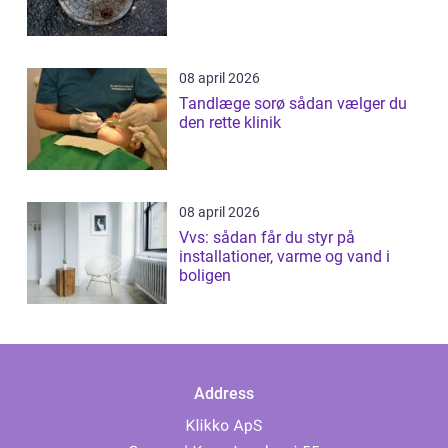
08 april 2026
Tandlæge sorø sådan vælger du
den rette klinik
08 april 2026
Vvs: sådan får du styr på
installationer, varme og vand i
boligen
Address