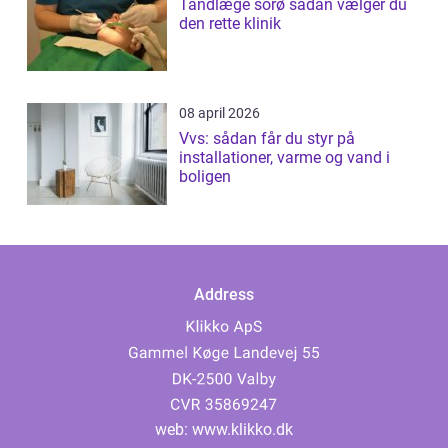
Tandlæge sorø sådan vælger du
den rette klinik
08 april 2026
Vvs: sådan får du styr på
installationer, varme og vand i
boligen
Address
web:
www.klikko.dk