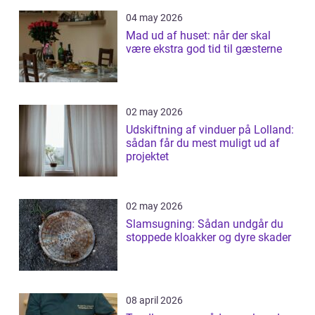
04 may 2026
Mad ud af huset: når der skal
være ekstra god tid til gæsterne
02 may 2026
Udskiftning af vinduer på Lolland:
sådan får du mest muligt ud af
projektet
02 may 2026
Slamsugning: Sådan undgår du
stoppede kloakker og dyre skader
08 april 2026