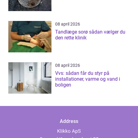
08 april 2026
Tandlæge sorø sådan vælger du
den rette klinik
08 april 2026
Vvs: sådan får du styr på
installationer, varme og vand i
boligen
Address