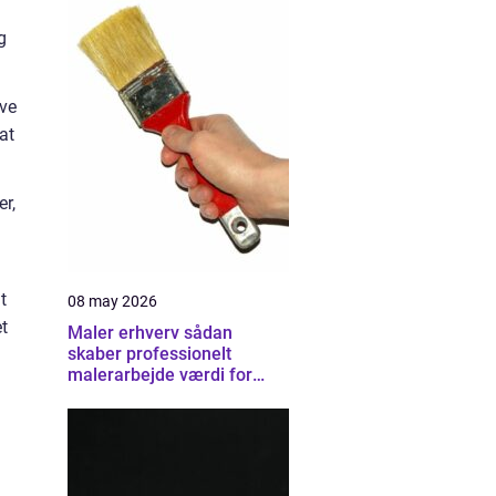
g
ive
at
er,
t
08 may 2026
et
Maler erhverv sådan
skaber professionelt
malerarbejde værdi for
virksomheder