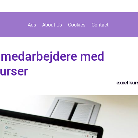
Ads
About Us
Cookies
Contact
 medarbejdere med
urser
excel kur