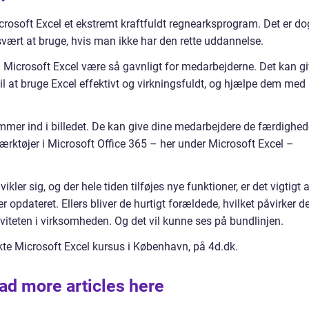
Microsoft Excel et ekstremt kraftfuldt regnearksprogram. Det er do
ært at bruge, hvis man ikke har den rette uddannelse.
 i Microsoft Excel være så gavnligt for medarbejderne. Det kan g
il at bruge Excel effektivt og virkningsfuldt, og hjælpe dem med 
kommer ind i billedet. De kan give dine medarbejdere de færdighed
 værktøjer i Microsoft Office 365 – her under Microsoft Excel –
kler sig, og der hele tiden tilføjes nye funktioner, er det vigtigt a
opdateret. Ellers bliver de hurtigt forældede, hvilket påvirker d
iteten i virksomheden. Og det vil kunne ses på bundlinjen.
kte Microsoft Excel kursus i København, på 4d.dk.
ad more articles here