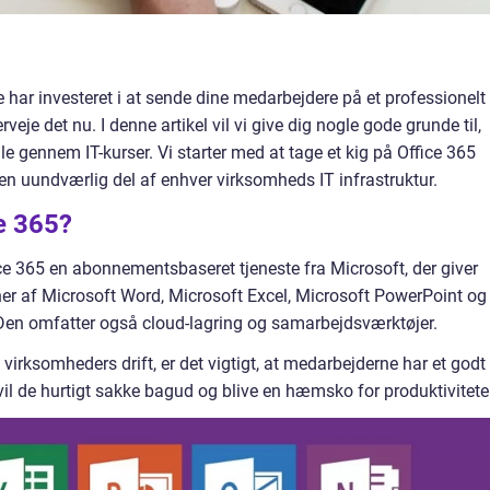
har investeret i at sende dine medarbejdere på et professionelt i
veje det nu. I denne artikel vil vi give dig nogle gode grunde til,
le gennem IT-kurser. Vi starter med at tage et kig på Office 365
t en uundværlig del af enhver virksomheds IT infrastruktur.
e 365?
ce 365 en abonnementsbaseret tjeneste fra Microsoft, der giver
ner af Microsoft Word, Microsoft Excel, Microsoft PowerPoint og
Den omfatter også cloud-lagring og samarbejdsværktøjer.
 virksomheders drift, er det vigtigt, at medarbejderne har et godt
 vil de hurtigt sakke bagud og blive en hæmsko for produktivitete