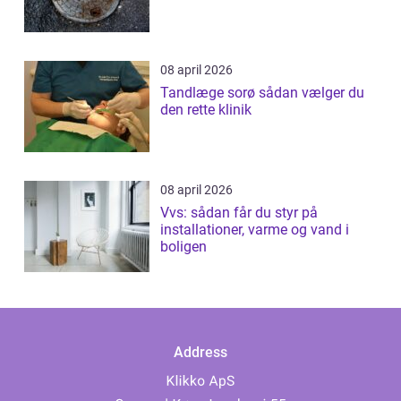
08 april 2026
Tandlæge sorø sådan vælger du
den rette klinik
08 april 2026
Vvs: sådan får du styr på
installationer, varme og vand i
boligen
Address