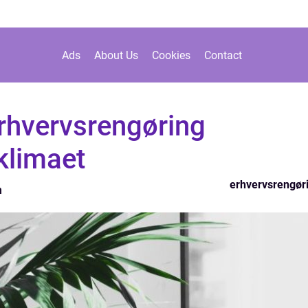
Ads
About Us
Cookies
Contact
erhvervsrengøring
klimaet
erhvervsrengør
n