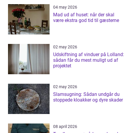
04 may 2026
Mad ud af huset: når der skal
være ekstra god tid til gæsterne
02 may 2026
Udskiftning af vinduer på Lolland:
sådan får du mest muligt ud af
projektet
02 may 2026
Slamsugning: Sådan undgår du
stoppede kloakker og dyre skader
08 april 2026