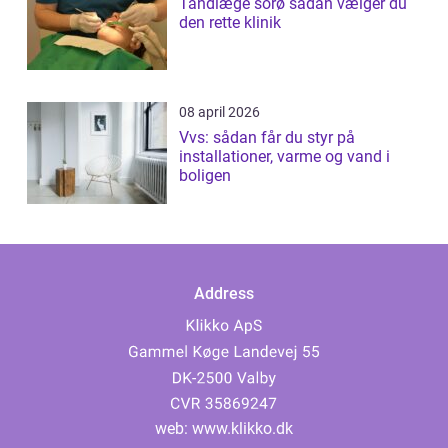
Tandlæge sorø sådan vælger du
den rette klinik
08 april 2026
Vvs: sådan får du styr på
installationer, varme og vand i
boligen
Address
web:
www.klikko.dk