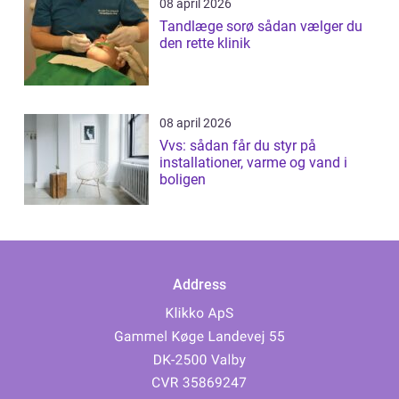
08 april 2026
Tandlæge sorø sådan vælger du
den rette klinik
08 april 2026
Vvs: sådan får du styr på
installationer, varme og vand i
boligen
Address