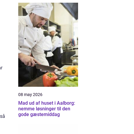
år
a
08 may 2026
Mad ud af huset i Aalborg:
nemme løsninger til den
gode gæstemiddag
gså