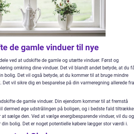
te de gamle vinduer til nye
le ved at udskifte de gamle og utætte vinduer. Først og
ering omkring dine vinduer. Det vil blandt andet betyde, at du f
in bolig. Det vil også betyde, at du kommer til at bruge mindre
. Det vil sikre dig en besparelse på din varmeregning allerede fr
 udskifte de gamle vinduer. Din ejendom kommer til at fremstå
il dermed øge udstrålingen på boligen, og i bedste fald tiltrække
ker at sælge den. Ved at vælge energibesparende vinduer, vil du o
in bolig. Det er noget potentielle købere lægger stor værdi i.