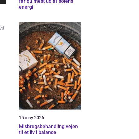
får du mest ud af solens
energi
med
15 may 2026
Misbrugsbehandling vejen
til et liv i balance