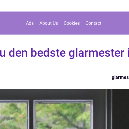
Ads
About Us
Cookies
Contact
u den bedste glarmester 
glarmes