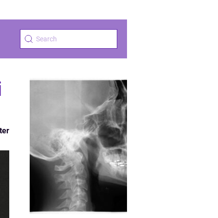
i
ter