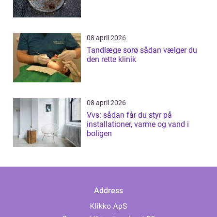
08 april 2026
Tandlæge sorø sådan vælger du
den rette klinik
08 april 2026
Vvs: sådan får du styr på
installationer, varme og vand i
boligen
Address