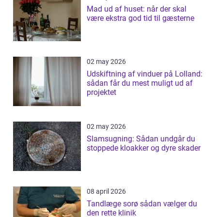
Mad ud af huset: når der skal
være ekstra god tid til gæsterne
02 may 2026
Udskiftning af vinduer på Lolland:
sådan får du mest muligt ud af
projektet
02 may 2026
Slamsugning: Sådan undgår du
stoppede kloakker og dyre skader
08 april 2026
Tandlæge sorø sådan vælger du
den rette klinik