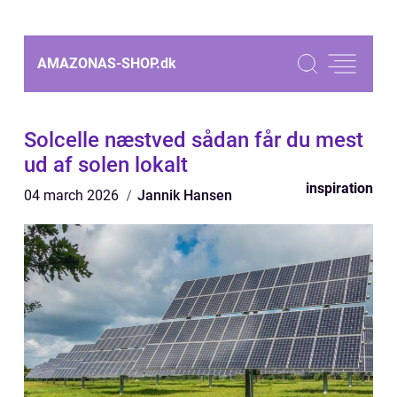
AMAZONAS-SHOP.
dk
Solcelle næstved sådan får du mest
ud af solen lokalt
inspiration
04 march 2026
Jannik Hansen