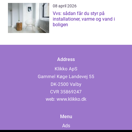
08 april 2026
Vvs: sådan får du styr på
installationer, varme og vand i
boligen
Address
web:
www.klikko.dk
Menu
Ads