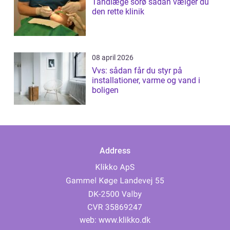
Tandlæge sorø sådan vælger du
den rette klinik
08 april 2026
Vvs: sådan får du styr på
installationer, varme og vand i
boligen
Address
web:
www.klikko.dk