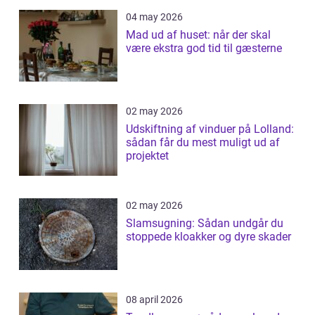
04 may 2026
Mad ud af huset: når der skal
være ekstra god tid til gæsterne
02 may 2026
Udskiftning af vinduer på Lolland:
sådan får du mest muligt ud af
projektet
02 may 2026
Slamsugning: Sådan undgår du
stoppede kloakker og dyre skader
08 april 2026