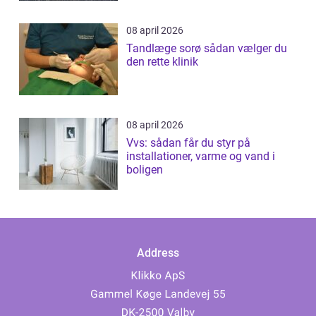
08 april 2026
Tandlæge sorø sådan vælger du
den rette klinik
08 april 2026
Vvs: sådan får du styr på
installationer, varme og vand i
boligen
Address