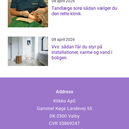
08 april 2026
Tandlæge sorø sådan vælger du
den rette klinik
08 april 2026
Vvs: sådan får du styr på
installationer, varme og vand i
boligen
Address