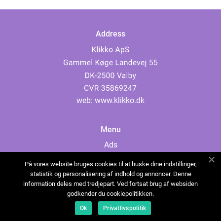
Address
web:
www.klikko.dk
Menu
Ads
About Us
På vores website bruges cookies til at huske dine indstillinger,
Cookies
statistik og personalisering af indhold og annoncer. Denne
information deles med tredjepart. Ved fortsat brug af websiden
Contact
godkender du cookiepolitikken.
Sitemap
Ok
Privatlivspolitik