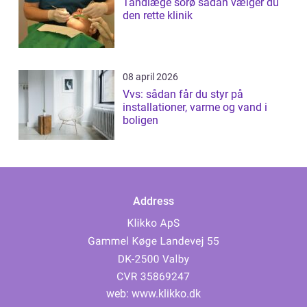
Tandlæge sorø sådan vælger du
den rette klinik
08 april 2026
Vvs: sådan får du styr på
installationer, varme og vand i
boligen
Address
web:
www.klikko.dk