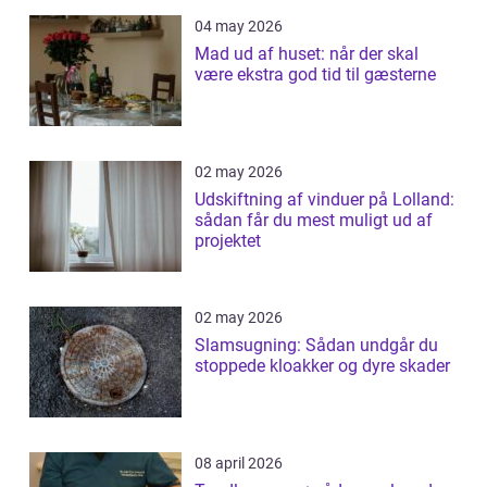
04 may 2026
Mad ud af huset: når der skal
være ekstra god tid til gæsterne
02 may 2026
Udskiftning af vinduer på Lolland:
sådan får du mest muligt ud af
projektet
02 may 2026
Slamsugning: Sådan undgår du
stoppede kloakker og dyre skader
08 april 2026