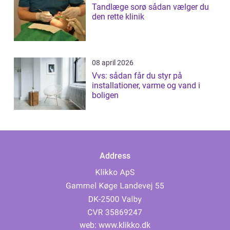
Tandlæge sorø sådan vælger du
den rette klinik
08 april 2026
Vvs: sådan får du styr på
installationer, varme og vand i
boligen
Address
web:
www.klikko.dk