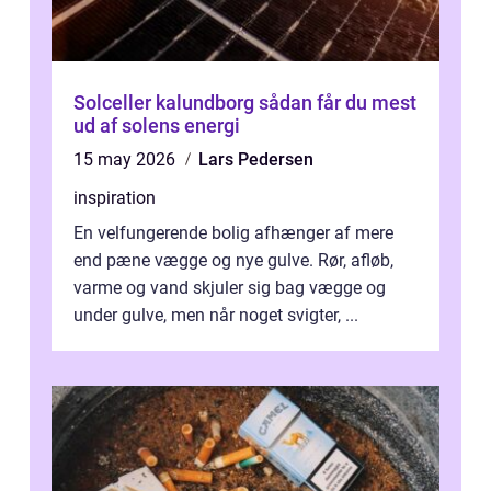
Solceller kalundborg sådan får du mest
ud af solens energi
15 may 2026
Lars Pedersen
inspiration
En velfungerende bolig afhænger af mere
end pæne vægge og nye gulve. Rør, afløb,
varme og vand skjuler sig bag vægge og
under gulve, men når noget svigter, ...