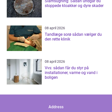
Slamsugning: Sådan undgår du
stoppede kloakker og dyre skader
08 april 2026
Tandlæge sorø sådan vælger du
den rette klinik
08 april 2026
Vvs: sådan får du styr på
installationer, varme og vand i
boligen
Address