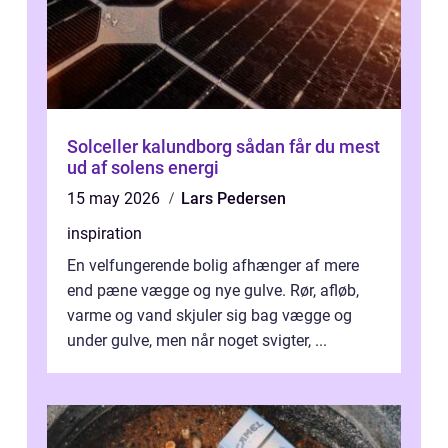
Solceller kalundborg sådan får du mest
ud af solens energi
15 may 2026
Lars Pedersen
inspiration
En velfungerende bolig afhænger af mere
end pæne vægge og nye gulve. Rør, afløb,
varme og vand skjuler sig bag vægge og
under gulve, men når noget svigter, ...