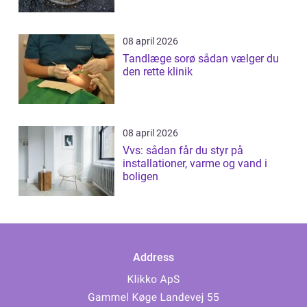
08 april 2026
Tandlæge sorø sådan vælger du
den rette klinik
08 april 2026
Vvs: sådan får du styr på
installationer, varme og vand i
boligen
Address