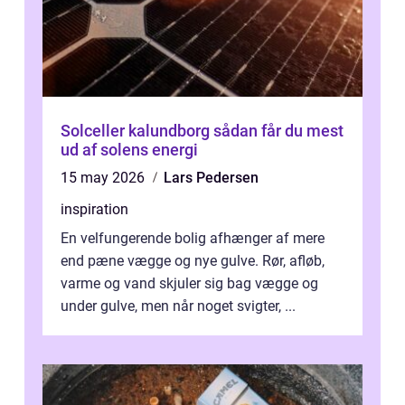
Solceller kalundborg sådan får du mest
ud af solens energi
15 may 2026
Lars Pedersen
inspiration
En velfungerende bolig afhænger af mere
end pæne vægge og nye gulve. Rør, afløb,
varme og vand skjuler sig bag vægge og
under gulve, men når noget svigter, ...