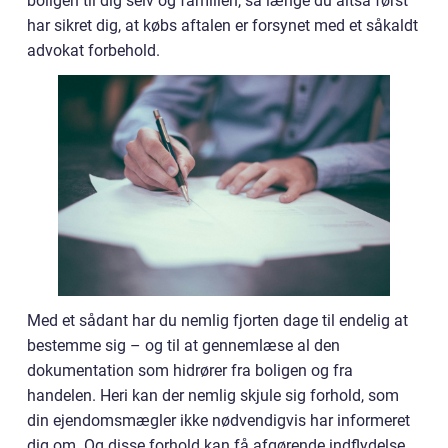
boligen til dig selv og familien, så længe du altså først
har sikret dig, at købs aftalen er forsynet med et såkaldt
advokat forbehold.
Med et sådant har du nemlig fjorten dage til endelig at
bestemme sig – og til at gennemlæse al den
dokumentation som hidrører fra boligen og fra
handelen. Heri kan der nemlig skjule sig forhold, som
din ejendomsmægler ikke nødvendigvis har informeret
dig om. Og disse forhold kan få afgørende indflydelse