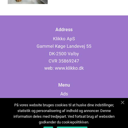
Address
web:
www.klikko.dk
Menu
Ads
About Us
På vores website bruges cookies til at huske dine indstillinger,
Cookies
statistik og personalisering af indhold og annoncer. Denne
information deles med tredjepart. Ved fortsat brug af websiden
Contact
godkender du cookiepolitikken.
Sitemap