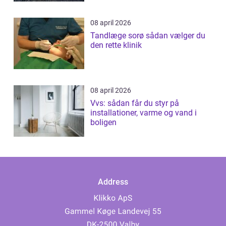
08 april 2026
Tandlæge sorø sådan vælger du
den rette klinik
08 april 2026
Vvs: sådan får du styr på
installationer, varme og vand i
boligen
Address