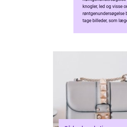
knogler, led og visse 
røntgenundersøgelse br
tage billeder, som læge
andre forandringer. Un