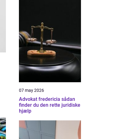
07 may 2026
Advokat fredericia sådan
finder du den rette juridiske
hjælp