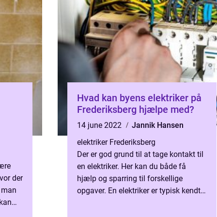
Hvad kan byens elektriker på
Frederiksberg hjælpe med?
14 june 2022
Jannik Hansen
elektriker Frederiksberg
Der er god grund til at tage kontakt til
være
en elektriker. Her kan du både få
vor der
hjælp og sparring til forskellige
i man
opgaver. En elektriker er typisk kendt
 kan
for at hjælpe med at hænge lamper
op eller lave stik...