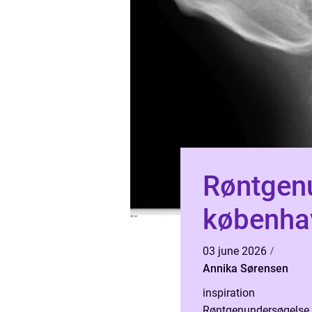
Røntgenu
københa
03 june 2026
Annika Sørensen
inspiration
Røntgenundersøgelse e