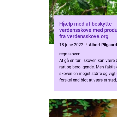
Hjælp med at beskytte
verdensskove med produ
fra verdensskove.org
18 june 2022
Albert Pilgaard
regnskoven
At gå en tur i skoven kan være
rart og beroligende. Men faktis
skoven en meget større og vigti
forskel end blot at være et sted
vi kan undslippe byens trængsle
Skove er nemlig ut...