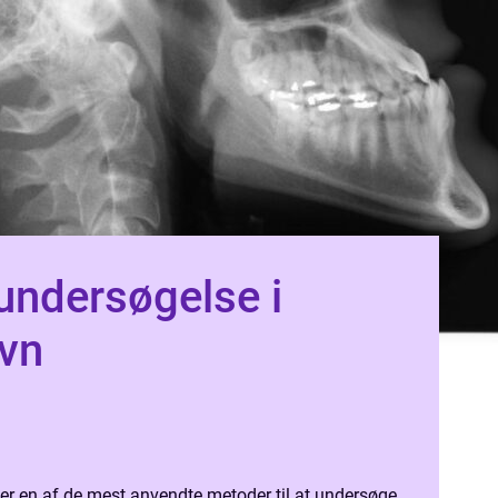
ndersøgelse i
vn
r en af de mest anvendte metoder til at undersøge