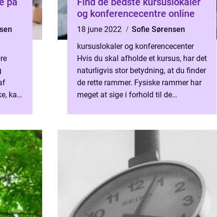
e på
Find de bedste kursuslokaler
og konferencecentre online
sen
18 june 2022
Sofie Sørensen
kursuslokaler og konferencecenter
ore
Hvis du skal afholde et kursus, har det
g
naturligvis stor betydning, at du finder
af
de rette rammer. Fysiske rammer har
e, kan
meget at sige i forhold til de
deren
muligheder, der opstår på kurset. Af
denne grund kan...