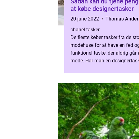
Sådan kan du tjene peng
at købe designertasker
20 june 2022
Thomas Ander
chanel tasker
De fleste køber tasker fra de st
modehuse for at have en fed o
funktionel taske, der aldrig går 
mode. Har man en designertask
man altid svinge den over skul
og være sikker på at opgr...