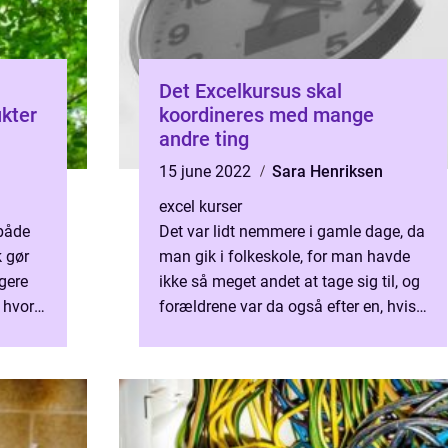
Det Excelkursus skal
kter
koordineres med mange
andre ting
15 june 2022
Sara Henriksen
excel kurser
 både
Det var lidt nemmere i gamle dage, da
k gør
man gik i folkeskole, for man havde
gere
ikke så meget andet at tage sig til, og
, hvor
forældrene var da også efter en, hvis
r.
man ikke passede ens skolegang, der
helst skulle...