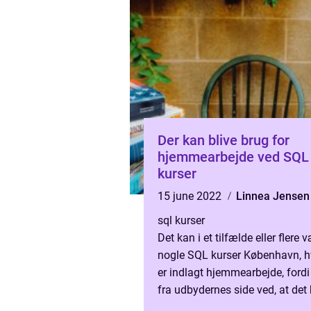
Der kan blive brug for
hjemmearbejde ved SQL
kurser
15 june 2022
Linnea Jensen
sql kurser
Det kan i et tilfælde eller flere 
nogle SQL kurser København, h
er indlagt hjemmearbejde, ford
fra udbydernes side ved, at det
være svært at samle voksne