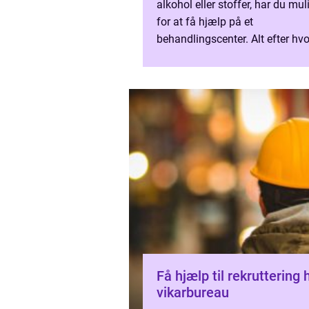
alkohol eller stoffer, har du mu
for at få hjælp på et
behandlingscenter. Alt efter hvo
omfangsrigt og voldsomt dit m
er kan du måske nøjes med råd 
Få hjælp til rekruttering 
vikarbureau