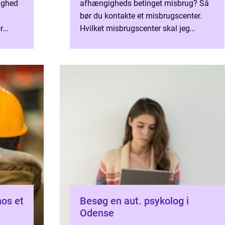
lighed
afhængigheds betinget misbrug? Så
bør du kontakte et misbrugscenter.
r
Hvilket misbrugscenter skal jeg
isbrug
vælge? Når du står for at skulle vælge
o...
det misbrugscenter som skal vare...
hos et
Besøg en aut. psykolog i
Odense