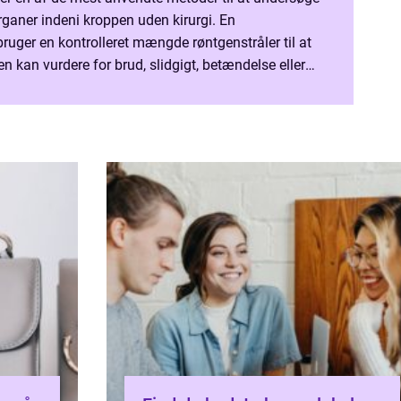
organer indeni kroppen uden kirurgi. En
uger en kontrolleret mængde røntgenstråler til at
n kan vurdere for brud, slidgigt, betændelse eller
dersøgelsen foregår som regel hurtigt, gør ikke o...